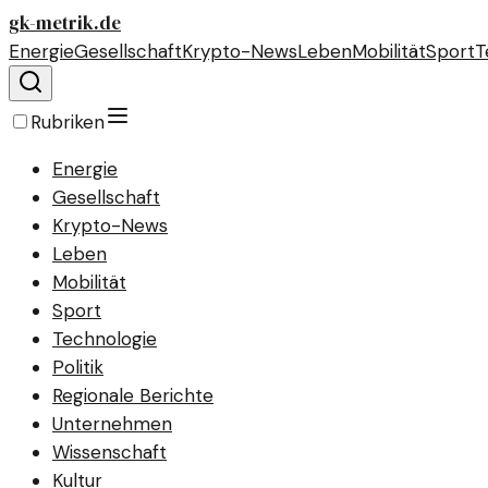
gk-metrik.de
Energie
Gesellschaft
Krypto-News
Leben
Mobilität
Sport
T
Rubriken
Energie
Gesellschaft
Krypto-News
Leben
Mobilität
Sport
Technologie
Politik
Regionale Berichte
Unternehmen
Wissenschaft
Kultur