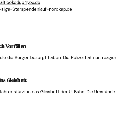
alt
lookedup4you.de
itliga-Star
spendenlauf-nordkap.de
ch Vorfällen
e die Bürger besorgt haben. Die Polizei hat nun reagiert 
ins Gleisbett
lfahrer stürzt in das Gleisbett der U-Bahn. Die Umstände 