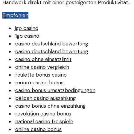
Handwerk direkt mit einer gesteigerten Produktivität
verbunden sind. Fachkräfte fühlen sich motivierter
Empfohlen
und engagierter.
1go casino
·
1go casino
·
casino deutschland bewertung
·
casino deutschland bewertung
·
casino ohne einsatzlimit
·
online casino vergleich
·
roulette bonus casino
·
monro casino bonus
·
casino bonus umsatzbedingungen
·
pelican casino auszahlung
·
casino bonus ohne einzahlung
·
revolution casino bonus
·
national casino freispiele
·
online casino bonus