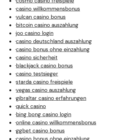
·
cosmo casino freispiele
·
casino willkommensbonus
·
vulcan casino bonus
·
bitcoin casino auszahlung
·
joo casino login
·
casino deutschland auszahlung
·
casino bonus ohne einzahlung
·
casino sicherheit
·
blackjack casino bonus
·
casino testsieger
·
starda casino freispiele
·
vegas casino auszahlung
·
gibraltar casino erfahrungen
·
quick casino
·
bing bong casino login
·
online casino willkommensbonus
·
ggbet casino bonus
·
casino bonus ohne einzahlung