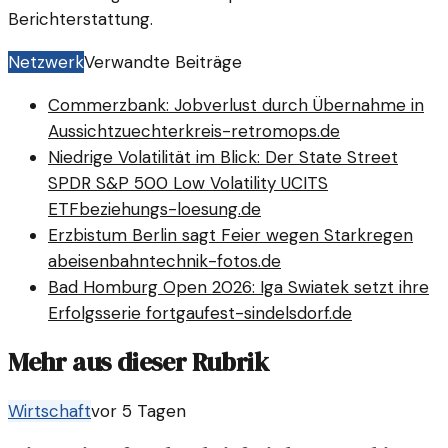
Berichterstattung.
Netzwerk
Verwandte Beiträge
Commerzbank: Jobverlust durch Übernahme in
Aussicht
zuechterkreis-retromops.de
Niedrige Volatilität im Blick: Der State Street
SPDR S&P 500 Low Volatility UCITS
ETF
beziehungs-loesung.de
Erzbistum Berlin sagt Feier wegen Starkregen
ab
eisenbahntechnik-fotos.de
Bad Homburg Open 2026: Iga Swiatek setzt ihre
Erfolgsserie fort
gaufest-sindelsdorf.de
Mehr aus dieser Rubrik
Wirtschaft
vor 5 Tagen