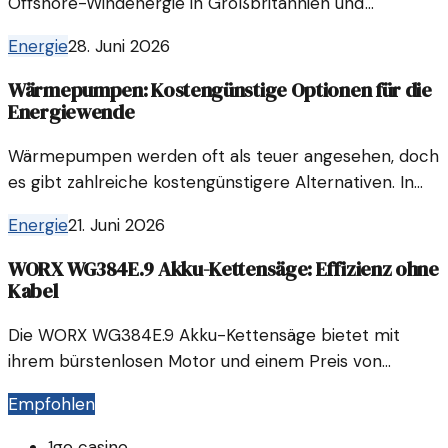
Offshore-Windenergie in Großbritannien und
Deutschland. Diese Partnerschaft könnte den
Energie
28. Juni 2026
Energiemarkt revolutionieren.
Wärmepumpen: Kostengünstige Optionen für die
Energiewende
Wärmepumpen werden oft als teuer angesehen, doch
es gibt zahlreiche kostengünstigere Alternativen. In
diesem Artikel wird aufgezeigt, wie man die passenden
Energie
21. Juni 2026
Optionen finden kann.
WORX WG384E.9 Akku-Kettensäge: Effizienz ohne
Kabel
Die WORX WG384E.9 Akku-Kettensäge bietet mit
ihrem bürstenlosen Motor und einem Preis von
150,99€ eine leistungsstarke Lösung für
Empfohlen
Gartenarbeiten ohne Akku. Sie ist für ihre
Benutzerfreundlichkeit und Effizienz bekannt.
1go casino