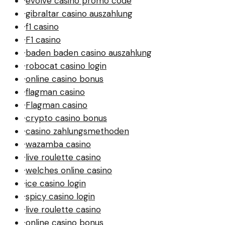
·
evolve casino promo code
·
gibraltar casino auszahlung
·
f1 casino
·
F1 casino
·
baden baden casino auszahlung
·
robocat casino login
·
online casino bonus
·
flagman casino
·
Flagman casino
·
crypto casino bonus
·
casino zahlungsmethoden
·
wazamba casino
·
live roulette casino
·
welches online casino
·
ice casino login
·
spicy casino login
·
live roulette casino
·
online casino bonus