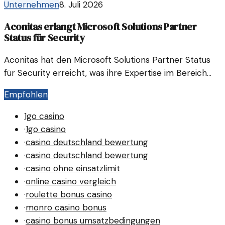
Unternehmen
8. Juli 2026
Streaming und mobilen Diensten erreichte
Rekordhöhen.
Aconitas erlangt Microsoft Solutions Partner
Status für Security
Aconitas hat den Microsoft Solutions Partner Status
für Security erreicht, was ihre Expertise im Bereich
Cybersicherheit unterstreicht. Diese Anerkennung
Empfohlen
eröffnet neue Chancen in einem sich stetig
wandelnden Markt.
1go casino
·
1go casino
·
casino deutschland bewertung
·
casino deutschland bewertung
·
casino ohne einsatzlimit
·
online casino vergleich
·
roulette bonus casino
·
monro casino bonus
·
casino bonus umsatzbedingungen