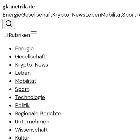
gk-metrik.de
Energie
Gesellschaft
Krypto-News
Leben
Mobilität
Sport
T
Rubriken
Energie
Gesellschaft
Krypto-News
Leben
Mobilität
Sport
Technologie
Politik
Regionale Berichte
Unternehmen
Wissenschaft
Kultur