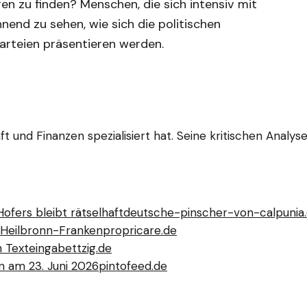
en zu finden? Menschen, die sich intensiv mit
nend zu sehen, wie sich die politischen
arteien präsentieren werden.
aft und Finanzen spezialisiert hat. Seine kritischen Analy
fers bleibt rätselhaft
deutsche-pinscher-von-calpunia
K Heilbronn-Franken
propricare.de
h Texteingabe
ttzig.de
 am 23. Juni 2026
pintofeed.de