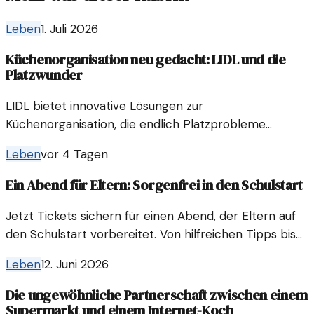
Leben
1. Juli 2026
Küchenorganisation neu gedacht: LIDL und die
Platzwunder
LIDL bietet innovative Lösungen zur
Küchenorganisation, die endlich Platzprobleme
beseitigen. Entdecken Sie, wie Sie Ihre
Leben
vor 4 Tagen
Küchenschränke effektiv nutzen können.
Ein Abend für Eltern: Sorgenfrei in den Schulstart
Jetzt Tickets sichern für einen Abend, der Eltern auf
den Schulstart vorbereitet. Von hilfreichen Tipps bis
zu entspannten Gesprächen – alles, was Sie wissen
Leben
12. Juni 2026
müssen.
Die ungewöhnliche Partnerschaft zwischen einem
Supermarkt und einem Internet-Koch