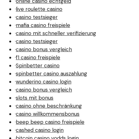
·
online casino echtgeld
·
live roulette casino
·
casino testsieger
·
mafia casino freispiele
·
casino mit schneller verifizierung
·
casino testsieger
·
casino bonus vergleich
·
f1 casino freispiele
·
Spinbetter casino
·
spinbetter casino auszahlung
·
wunderino casino login
·
casino bonus vergleich
·
slots mit bonus
·
casino ohne beschränkung
·
casino willkommensbonus
·
beep beep casino freispiele
·
cashed casino login
·
bitcoin casino vodds login