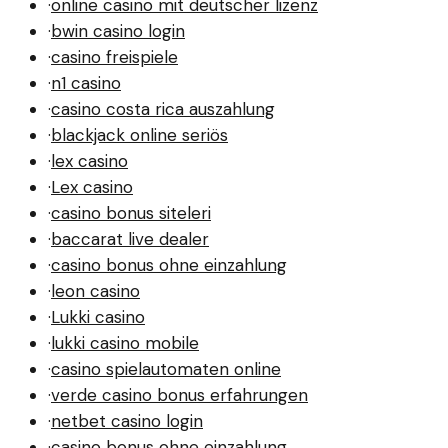
·
online casino mit deutscher lizenz
·
bwin casino login
·
casino freispiele
·
n1 casino
·
casino costa rica auszahlung
·
blackjack online seriös
·
lex casino
·
Lex casino
·
casino bonus siteleri
·
baccarat live dealer
·
casino bonus ohne einzahlung
·
leon casino
·
Lukki casino
·
lukki casino mobile
·
casino spielautomaten online
·
verde casino bonus erfahrungen
·
netbet casino login
·
casino bonus ohne einzahlung